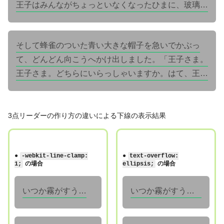
王子はみんながちょっといなくなったひまに、玻璃で
たたんだ自分のお室から、ひょいっと芝生へ飛びおり
ました。
そして蜂雀のついた青い大きな帽子を急いでかぶっ
て、どんどん向こうへかけ出しました。「王子さま。
王子さま。どちらにいらっしゃいますか。はて、王子
さま」と、年よりのけらいが、室の中であっちを向い
たりこっちを向いたりして叫けんでいるようすでし
た。王子は霧の中で、はあはあ笑って立ちどまり、ち
3点リーダーの作り方の違いによる下線の表示結果
ょっとそっちを向きましたが、またすぐ向き直って音
をたてないように剣のさやをにぎりながら、どんどん
●
●
-webkit-line-clamp:
text-overflow:
どんどん大臣の家の方へかけました。
の場合
の場合
1;
ellipsis;
いつか霧がすうっ
いつか霧がすうっとうすくなって、お日さまの光が黄金色に透きとおってきました。やがて風が霧をふっと払いましたので、露はきらきら光り、きつねのしっぽのような茶色の草穂は一面波を立てました。
とうすくなって、
お日さまの光が黄