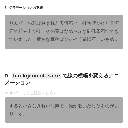
白石、とうやくの葉は碧玉、そのつぼみは紫水晶の美
2: グラデーションの下線
しいさきを持っていました。
りんどうの花は刻まれた天河石と、打ち劈かれた天河
石で組み上がり、その葉はなめらかな硅孔雀石ででき
ていました。黄色な草穂はかがやく猫睛石、いちめん
のうめばちそうの花びらはかすかな虹を含む乳色の蛋
白石、とうやくの葉は碧玉、そのつぼみは紫水晶の美
しいさきを持っていました。
D.
で線の横幅を変えるアニ
background-size
メーション
▼ ホバーしてご確認ください
すると
小さなきれいな声
で、誰か歌いだしたものがあ
ります。