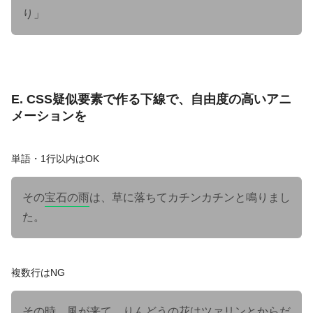
り」
E. CSS疑似要素で作る下線で、自由度の高いアニ
メーションを
単語・1行以内はOK
その
宝石の雨
は、草に落ちてカチンカチンと鳴りまし
た。
複数行はNG
その時、風が来て、りんどうの花はツァリンとからだ