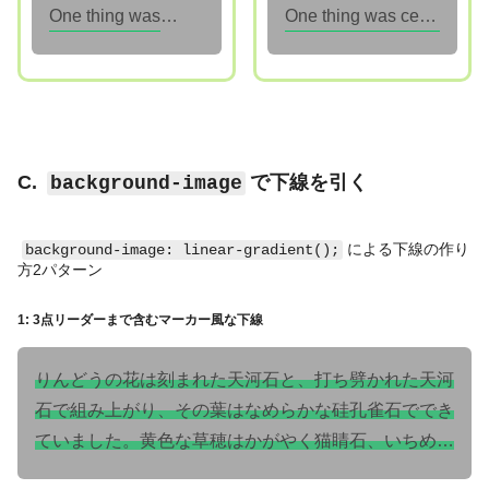
One thing was
One thing was certain, that the white kitten had had nothing to do with it:—it was the black kitten's fault entirely.
金色に透きとおっ
certain, that the
てきました。やが
white kitten had
て風が霧をふっと
had nothing to do
払いましたので、
with it:—it was the
露はきらきら光
black kitten's fault
り、きつねのしっ
C.
で下線を引く
background-image
entirely.
ぽのような茶色の
草穂は一面波を立
による下線の作り
background-image: linear-gradient();
てました。
方2パターン
1: 3点リーダーまで含むマーカー風な下線
りんどうの花は刻まれた天河石と、打ち劈かれた天河
石で組み上がり、その葉はなめらかな硅孔雀石ででき
ていました。黄色な草穂はかがやく猫睛石、いちめん
のうめばちそうの花びらはかすかな虹を含む乳色の蛋