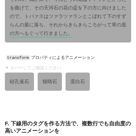
を曲げて、その天河石の花の盃を下の方に向けました
ので、トパァスはツァラツァランとこぼれて下のすず
らんの葉に落ち、それからきらきらころがって草の底
の方へもぐって行きました。
プロパティによるアニメーション
transform
▼ ホバーしてご確認ください
硅孔雀石
猫睛石
蛋白石
F. 下線用のタグを作る方法で、複数行でも自由度の
高いアニメーションを