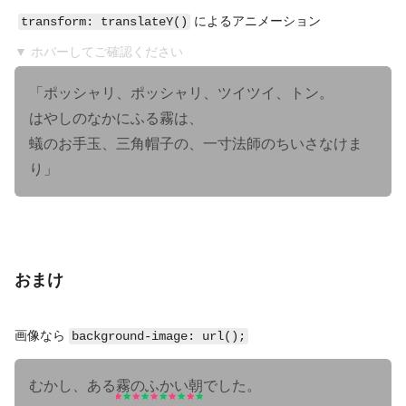
によるアニメーション
transform: translateY()
▼ ホバーしてご確認ください
「ポッシャリ、ポッシャリ、ツイツイ、トン。
はやしのなかにふる霧は、
蟻のお手玉、三角帽子の、一寸法師のちいさなけま
り」
おまけ
画像なら
background-image: url();
むかし、ある
霧のふかい朝
でした。