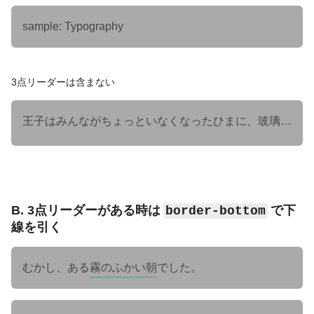
sample:
Typography
3点リーダーは含まない
王子はみんながちょっといなくなったひまに、玻璃でたたんだ自分のお室から、ひょいっと芝生へ飛びおりました。
B. 3点リーダーがある時は
で下
border-bottom
線を引く
むかし、ある
霧のふかい朝
でした。